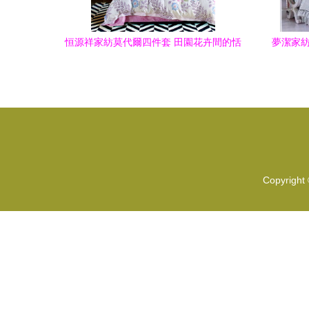
恒源祥家紡莫代爾四件套 田園花卉間的恬
夢潔家紡
美夢境
Copyright