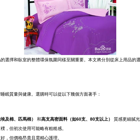
品的選擇和臥室的整體環保氛圍同樣至關重要。本文將分別從床上用品的
響睡眠質量與健康。選購時可以從以下幾個方面著手：
如埃及棉、匹馬棉）
和
高支高密面料（如60支、80支以上）
質感更細膩光
質樸，但初次使用可能略有粗糙感。
友好，但價格昂貴且需精心護理。