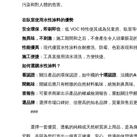
污染和對人體的危害。
在臥室使用水性涂料的優勢
安全環保，即刷即住
：低 VOC 特性使其成為兒童房、臥室
無異味，不刺激
：施工期間和之后，不會產生令人頭暈眼花
性能優異
：現代優質水性涂料在耐擦洗、防霉、色彩表現和
施工便捷
：工具直接用清水清洗，方便快捷。
如何選購水性涂料？
看認證
：關注產品的環保認證，如中國的
十環認證
、法國的
A
聞氣味
：開罐后應只有輕微的自然材料氣味，絕無刺鼻異味
查報告
：可要求商家出示產品的權威檢測報告，重點關注甲醛
選品牌
：選擇市場口碑好、信譽高的知名品牌，質量與售后
###
選擇一套優質、透氣的純棉或天然材質床上用品，是為
宏觀，共同為您打造出一個真正健康、安心、舒適的休憩港灣