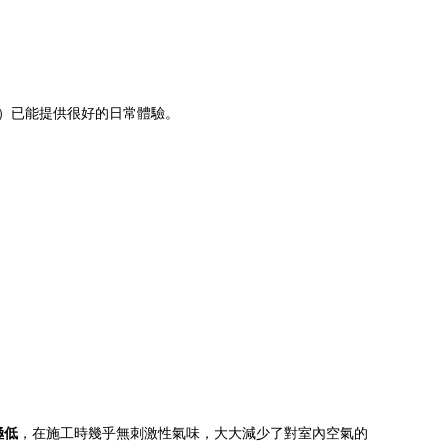
支）已能提供很好的日常體驗。
極低
，在施工時幾乎無刺激性氣味，大大減少了對室內空氣的