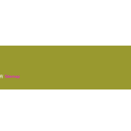
有
Sitemap