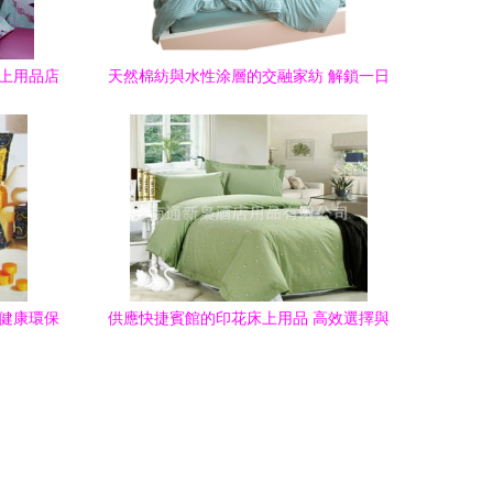
床上用品店
天然棉紡與水性涂層的交融家紡 解鎖一日
無壓舒緩治愈溫度
看健康環保
供應快捷賓館的印花床上用品 高效選擇與
宣傳要點