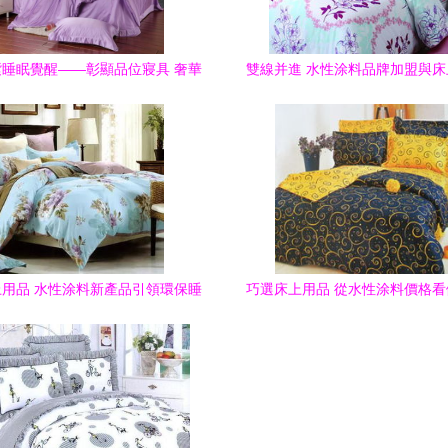
睡眠覺醒——彰顯品位寢具 奢華
雙線并進 水性涂料品牌加盟與
四件套空間氛圍再造
協同經營的管理策略
用品 水性涂料新產品引領環保睡
巧選床上用品 從水性涂料價格
眠新風尚
趨勢