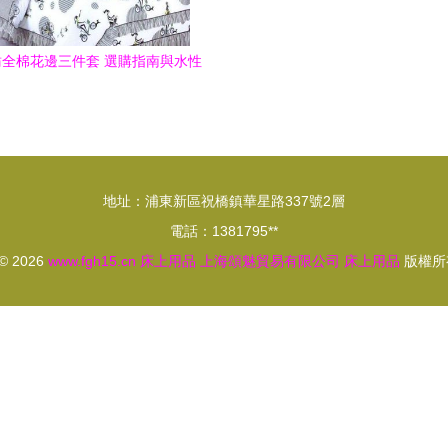
全棉花邊三件套 選購指南與水性
涂料家居搭配
地址：浦東新區祝橋鎮華星路337號2層
電話：1381795**
 © 2026
www.fgh15.cn
床上用品
上海頌魅貿易有限公司
床上用品
版權所