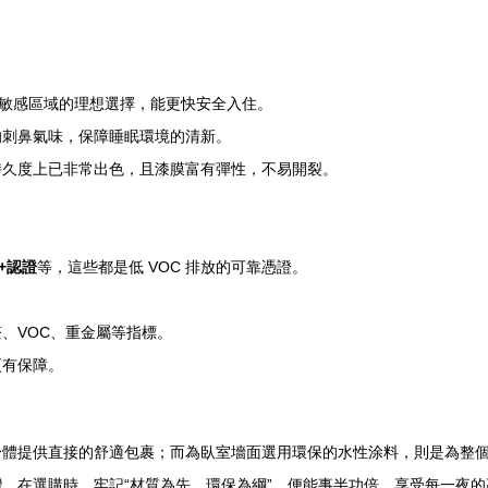
等敏感區域的理想選擇，能更快安全入住。
的刺鼻氣味，保障睡眠環境的清新。
持久度上已非常出色，且漆膜富有彈性，不易開裂。
+認證
等，這些都是低 VOC 排放的可靠憑證。
。
、VOC、重金屬等指標。
更有保障。
身體提供直接的舒適包裹；而為臥室墻面選用環保的水性涂料，則是為整
。在選購時，牢記“材質為先、環保為綱”，便能事半功倍，享受每一夜的