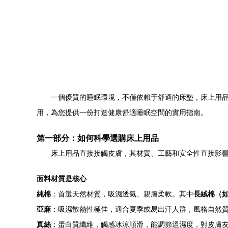
一個優質的睡眠環境，不僅依賴于舒適的床墊，床上用
用，為您提供一份打造健康舒適睡眠空間的實用指南。
第一部分：如何科學選購床上用品
床上用品直接接觸皮膚，其材質、工藝和安全性直接影
面料材質是核心
純棉
：首選天然材質，吸濕透氣、親膚柔軟。其中
長絨棉（
亞麻
：吸濕散熱性極佳，適合夏季或易出汗人群，風格自然
真絲
：蛋白質纖維，觸感冰涼順滑，能調節溫濕度，對皮膚