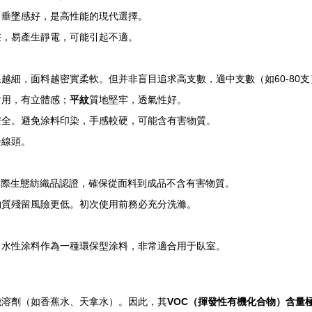
，垂墜感好，是高性能的現代選擇。
差，易產生靜電，可能引起不適。
紗線越細，面料越密實柔軟。但并非盲目追求高支數，適中支數（如60-80
耐用，有立體感；
平紋
質地堅牢，透氣性好。
安全。避免涂料印染，手感較硬，可能含有害物質。
余線頭。
國際生態紡織品認證，確保從面料到成品不含有害物質。
物質殘留風險更低。初次使用前務必充分洗滌。
。水性涂料作為一種環保型涂料，非常適合用于臥室。
機溶劑（如香蕉水、天拿水）。因此，其
VOC（揮發性有機化合物）含量