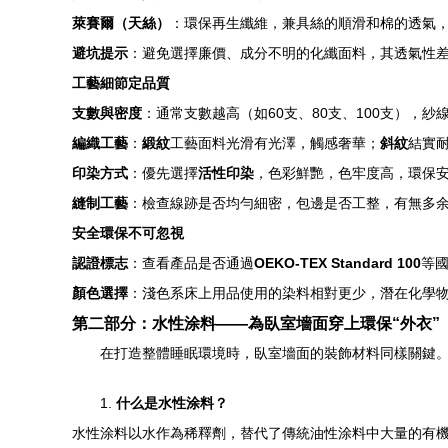
萊賽爾（天絲）
：環保再生纖維，兼具絲的順滑和棉的透氣
避坑提示
：避免選擇廉價、成分不明的化纖面料，其透氣性
工藝細節定品質
支數與密度
：通常支數越高（如60支、80支、100支），
編織工藝
：
緞紋
工藝面料光滑有光澤，觸感奢華；
斜紋
結實
印染方式
：優先選擇
活性印染
，色彩鮮艷，色牢度高，環保
縫制工藝
：檢查線跡是否均勻細密，包邊是否工整，有無多
安全環保不可忽視
認證標志
：查看產品是否通過
OEKO-TEX Standard 100
等
顏色選擇
：淺色系床上用品使用的染料相對更少，潛在化學
第二部分：水性涂料——為臥室墻面穿上環保“外衣”
在打造整體睡眠環境時，臥室墻面的裝飾材料同樣關鍵
1.
什么是水性涂料？
水性涂料以水作為稀釋劑，替代了傳統油性涂料中大量的有