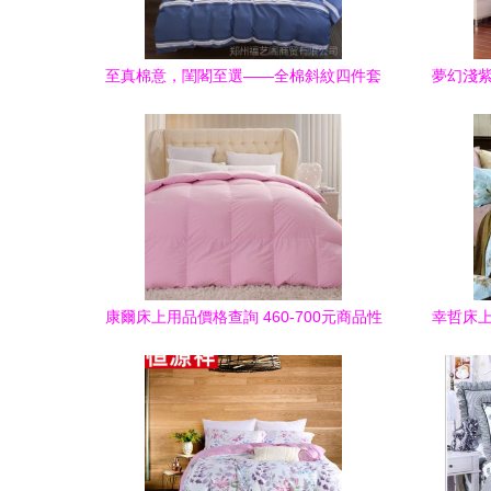
至真棉意，閨閣至選——全棉斜紋四件套
夢幻淺紫
的靜謐之美
康爾床上用品價格查詢 460-700元商品性
幸哲床上
價比分析