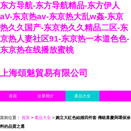
东方导航-东方导航精品-东方伊人
aV-东京热av-东京热大乱w姦-东京
热久久国产-东京热久久精品二区-东
京热人妻社区91-东京热一本道色色-
东京热在线播放蜜桃
上海頌魅貿易有限公司
首頁
企業簡介
產品大全
聯系我們
企業信息
訪客留言
當前位置：
首頁
>
產品大全
>
婉立大紅色結婚四件套 傳統喜慶與環保涂
料的品質之選