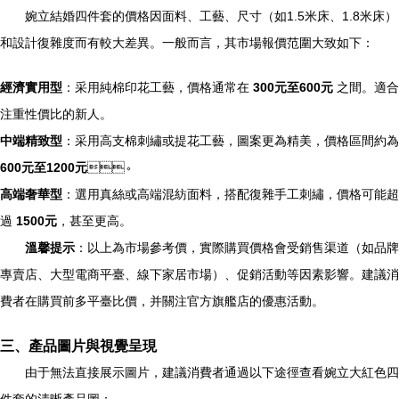
婉立結婚四件套的價格因面料、工藝、尺寸（如1.5米床、1.8米床）
和設計復雜度而有較大差異。一般而言，其市場報價范圍大致如下：
經濟實用型
：采用純棉印花工藝，價格通常在
300元至600元
之間。適合
注重性價比的新人。
中端精致型
：采用高支棉刺繡或提花工藝，圖案更為精美，價格區間約為
600元至1200元
。
高端奢華型
：選用真絲或高端混紡面料，搭配復雜手工刺繡，價格可能超
過
1500元
，甚至更高。
溫馨提示
：以上為市場參考價，實際購買價格會受銷售渠道（如品牌
專賣店、大型電商平臺、線下家居市場）、促銷活動等因素影響。建議消
費者在購買前多平臺比價，并關注官方旗艦店的優惠活動。
三、產品圖片與視覺呈現
由于無法直接展示圖片，建議消費者通過以下途徑查看婉立大紅色四