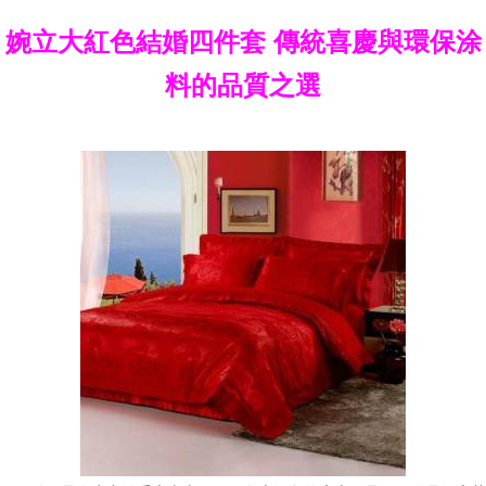
婉立大紅色結婚四件套 傳統喜慶與環保涂
料的品質之選