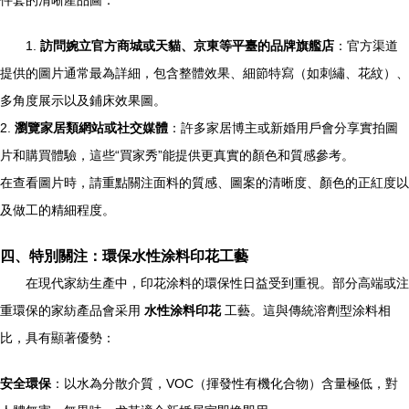
件套的清晰產品圖：
1.
訪問婉立官方商城或天貓、京東等平臺的品牌旗艦店
：官方渠道
提供的圖片通常最為詳細，包含整體效果、細節特寫（如刺繡、花紋）、
多角度展示以及鋪床效果圖。
2.
瀏覽家居類網站或社交媒體
：許多家居博主或新婚用戶會分享實拍圖
片和購買體驗，這些“買家秀”能提供更真實的顏色和質感參考。
在查看圖片時，請重點關注面料的質感、圖案的清晰度、顏色的正紅度以
及做工的精細程度。
四、特別關注：環保水性涂料印花工藝
在現代家紡生產中，印花涂料的環保性日益受到重視。部分高端或注
重環保的家紡產品會采用
水性涂料印花
工藝。這與傳統溶劑型涂料相
比，具有顯著優勢：
安全環保
：以水為分散介質，VOC（揮發性有機化合物）含量極低，對