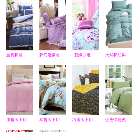
至真棉意，
夢幻淺紫睡
雙線并進
天然棉紡與
閨閣至選
眠覺醒——
水性涂料品
水性涂層的
——全棉斜
彰顯品位寢
牌加盟與床
交融家紡
紋四件套的
具 奢華四
上用品店協
解鎖一日無
靜謐之美
件套空間氛
同經營的管
壓舒緩治愈
圍再造
理策略
溫度
康爾床上用
幸哲床上用
巧選床上用
供應快捷賓
品價格查詢
品 水性涂
品 從水性
館的印花床