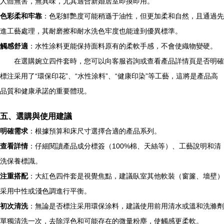
人體無害，無異味，尤其適合新婚居室即換即用。
色彩柔和牢靠
：色彩鮮艷度可能稍遜于油性，但更加柔和自然，且通過先
進工藝處理，其耐磨擦和耐水洗色牢度也能達到優異標準。
觸感舒適
：水性涂料更能保持面料原有的柔軟手感，不會使織物變硬。
在選購婉立四件套時，您可以向客服咨詢或查看產品詳情頁是否明確
標注采用了“環保印花”、“水性涂料”、“健康印染”等工藝，這將是產品高
品質和健康承諾的重要體現。
五、選購與使用建議
明確需求
：根據預算和床尺寸選擇合適的產品系列。
查看詳情
：仔細閱讀產品成分標簽（100%棉、天絲等）、工藝說明和清
洗保養標識。
注重搭配
：大紅色四件套是視覺焦點，建議臥室其他軟裝（窗簾、墻壁）
采用中性或淺色調進行平衡。
初次清洗
：無論是否標注采用環保涂料，建議使用前用清水或溫和洗滌劑
單獨清洗一次，去除浮色和可能存在的微量粉塵，使觸感更柔軟。