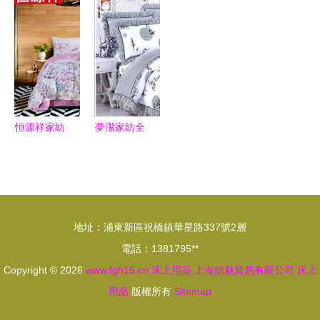
460-700元
料新產品引
涂料價格看
上用品 高
商品性價比
領環保睡眠
健康環保趨
效選擇與宣
分析
新風尚
勢
傳要點
恒源祥家紡
夢潔家紡全
莫代爾四件
棉花邊三件
套 田園花
套 選購指
卉間的恬美
南與水性涂
夢境
料家居搭配
地址：浦東新區祝橋鎮華星路337號2層
電話：1381795**
Copyright © 2026
www.fgh15.cn
床上用品
上海頌魅貿易有限公司
床上
用品
版權所有
Sitemap