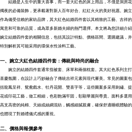
結婚是人生中的重大喜事，而一套大紅色的床上用品，不僅是洞房花
燭夜的必備裝飾，更承載著對新人百年好合、紅紅火火的美好祝愿。婉立
作為備受信賴的家紡品牌，其大紅色結婚四件套以其精致的工藝、吉祥的
寓意和可靠的品質，成為眾多新婚夫婦的熱門選擇。本文將為您詳細介紹
婉立結婚四件套的相關信息，包括其設計特點、價格區間、選購建議，并
特別解析其可能采用的環保水性涂料工藝。
一、婉立大紅色結婚四件套：傳統與時尚的融合
婉立的結婚四件套通常指被套、床單和兩個枕套。其大紅色系列主打
喜慶氛圍，在設計上巧妙融合了傳統吉祥元素與現代審美。常見的圖案包
括龍鳳呈祥、鴛鴦戲水、牡丹花開、雙喜字等，這些圖案多采用刺繡、提
花或印花工藝，做工精細，色彩飽滿牢固，彰顯華麗與尊貴。面料多選用
高支高密的純棉、天絲或絲綢混紡，觸感細膩親膚，確保舒適睡眠體驗的
也體現了對婚禮儀式感的重視。
二、價格與報價參考